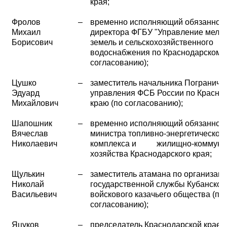
края;
Фролов
–
временно исполняющий обязаннос
Михаил
директора ФГБУ "Управление мели
Борисович
земель и сельскохозяйственного
водоснабжения по Краснодарскому 
согласованию);
Цушко
–
заместитель начальника Пограничн
Эдуард
управления ФСБ России по Красно
Михайлович
краю (по согласованию);
Шапошник
–
временно исполняющий обязаннос
Вячеслав
министра топливно-энергетическог
Николаевич
комплекса и жилищно-коммуна
хозяйства Краснодарского края;
Щулькин
–
заместитель атамана по организац
Николай
государственной службы Кубанског
Васильевич
войскового казачьего общества (по
согласованию);
Яцуков
–
председатель Краснодарской краев