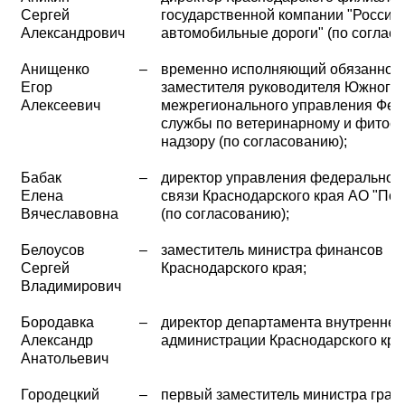
Сергей
государственной компании "Россий
Александрович
автомобильные дороги" (по согласо
Анищенко
–
временно исполняющий обязаннос
Егор
заместителя руководителя Южного
Алексеевич
межрегионального управления Фед
службы по ветеринарному и фитос
надзору (по согласованию);
Бабак
–
директор управления федеральной
Елена
связи Краснодарского края АО "Поч
Вячеславовна
(по согласованию);
Белоусов
–
заместитель министра финансов
Сергей
Краснодарского края;
Владимирович
Бородавка
–
директор департамента внутренней
Александр
администрации Краснодарского кра
Анатольевич
Городецкий
–
первый заместитель министра граж