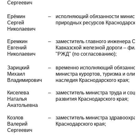
Сергеевич
Ерёмин
–
исполняющий обязанности министр
Сергей
природных ресурсов Краснодарског
Николаевич
Еремкин
–
заместитель главного инженера Се
Евгений
Кавказской железной дороги – фил
Николаевич
"РЖД" (по согласованию);
Зарицкий
–
временно исполняющий обязаннос
Михаил
министра курортов, туризма и олим
Владимирович
наследия Краснодарского края;
Киселева
–
заместитель министра труда и соци
Наталья
развития Краснодарского края;
Анатольевна
Козлов
–
заместитель министра здравоохран
Валерий
Краснодарского края;
Сергеевич