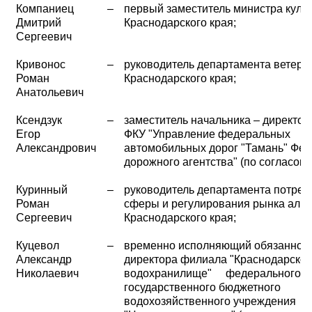
Компаниец
–
первый заместитель министра куль
Дмитрий
Краснодарского края;
Сергеевич
Кривонос
–
руководитель департамента ветери
Роман
Краснодарского края;
Анатольевич
Ксендзук
–
заместитель начальника – директо
Егор
ФКУ "Управление федеральных
Александрович
автомобильных дорог "Тамань" Фе
дорожного агентства" (по согласова
Куринный
–
руководитель департамента потреб
Роман
сферы и регулирования рынка алко
Сергеевич
Краснодарского края;
Куцевол
–
временно исполняющий обязаннос
Александр
директора филиала "Краснодарско
Николаевич
водохранилище" федерального
государственного бюджетного
водохозяйственного учреждения