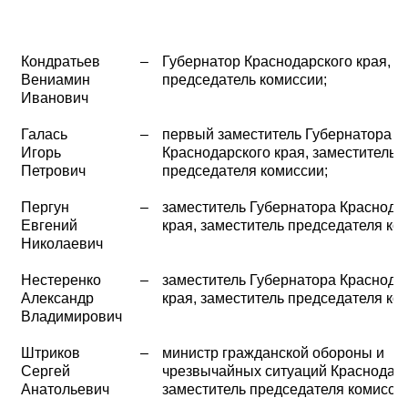
Кондратьев
–
Губернатор Краснодарского края,
Вениамин
председатель комиссии;
Иванович
Галась
–
первый заместитель Губернатора
Игорь
Краснодарского края, заместитель
Петрович
председателя комиссии;
Пергун
–
заместитель Губернатора Краснода
Евгений
края, заместитель председателя ко
Николаевич
Нестеренко
–
заместитель Губернатора Краснода
Александр
края, заместитель председателя ко
Владимирович
Штриков
–
министр гражданской обороны и
Сергей
чрезвычайных ситуаций Краснодарс
Анатольевич
заместитель председателя комисси