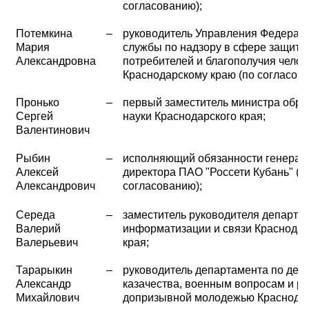
согласованию);
Потемкина
–
руководитель Управления Федерал
Мария
службы по надзору в сфере защиты
Александровна
потребителей и благополучия челов
Краснодарскому краю (по согласова
Пронько
–
первый заместитель министра обра
Сергей
науки Краснодарского края;
Валентинович
Рыбин
–
исполняющий обязанности генерал
Алексей
директора ПАО "Россети Кубань" (п
Александрович
согласованию);
Середа
–
заместитель руководителя департа
Валерий
информатизации и связи Краснодар
Валерьевич
края;
Тарарыкин
–
руководитель департамента по дел
Александр
казачества, военным вопросам и ра
Михайлович
допризывной молодежью Краснода