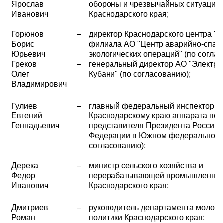
Ярослав
обороны и чрезвычайных ситуаций
Иванович
Краснодарского края;
Горюнов
–
директор Краснодарского центра 
Борис
филиала АО "Центр аварийно-спас
Юрьевич
экологических операций" (по согла
Греков
–
генеральный директор АО "Электро
Олег
Кубани" (по согласованию);
Владимирович
Гулиев
–
главный федеральный инспектор п
Евгений
Краснодарскому краю аппарата по
Геннадьевич
представителя Президента Российс
Федерации в Южном федеральном о
согласованию);
Дерека
–
министр сельского хозяйства и
Федор
перерабатывающей промышленнос
Иванович
Краснодарского края;
Дмитриев
–
руководитель департамента молод
Роман
политики Краснодарского края;