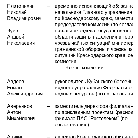
Платонихин
–
временно исполняющий обязаннос
Николай
начальника Главного управления 
Владимирович
по Краснодарскому краю, заместите
председателя комиссии (по согласо
Зуев
–
начальник отдела государственного
Андрей
области защиты населения и террит
Николаевич
чрезвычайных ситуаций министерс
гражданской обороны и чрезвычай
ситуаций Краснодарского края, сек
комиссии.
Члены комиссии:
Авдеев
–
руководитель Кубанского бассейно
Роман
водного управления Федерального 
Александрович
водных ресурсов (по согласованию)
Аверьянов
–
заместитель директора филиала – 
Антон
по прикладным проектам Краснода
Михайлович
филиала ПАО "Ростелеком" (по
согласованию);
Аникин
–
директор Краснодарского филиала