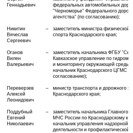
Геннадьевич
федеральных автомобильных доро
"Черноморье" Федерального дорож
агентства" (по согласованию);
Никитин
–
заместитель министра физической к
Вячеслав
спорта Краснодарского края;
Сергеевич
Оганов
–
заместитель начальника ФГБУ "Сев
Вилен
Кавказское управление по гидроме
Валерьевич
и мониторингу окружающей среды" 
начальник Краснодарского ЦГМС (п
согласованию);
Переверзев
–
министр транспорта и дорожного хо
Алексей
Краснодарского края;
Леонидович
Поддубный
–
заместитель начальника Главного 
Евгений
МЧС России по Краснодарскому кр
Николаевич
начальник управления надзорной
деятельности и профилактической 