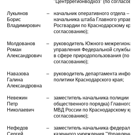
"Центррегионводхоз" (по согласова
Лукьянов
–
начальник оперативного отдела – з
Борис
начальника штаба Главного управл
Владимирович
Росгвардии по Краснодарскому кра
согласованию);
Молдованов
–
руководитель Южного межрегионал
Роман
управления Федеральной службы п
Александрович
в сфере природопользования (по
согласованию);
Навазова
–
руководитель департамента инфор
Галина
политики Краснодарского края;
Александровна
Невежин
–
заместитель начальника полиции (п
Петр
общественного порядка) Главного 
Николаевич
МВД России по Краснодарскому кра
согласованию);
Нефедов
–
заместитель начальника федеральн
Сергей
казенного учреждения "Управление