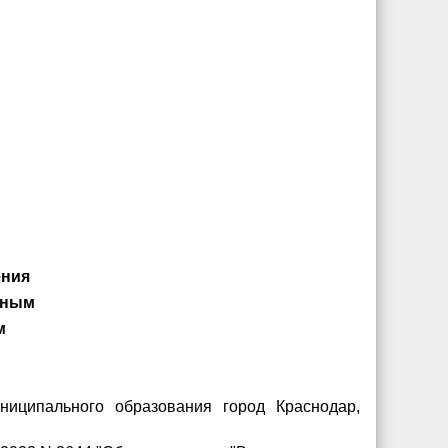
Я
ения
ьным
м
иципального образования город Краснодар,