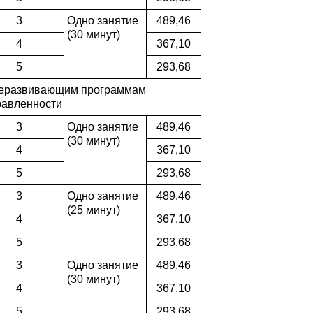
3
Одно занятие
489,46
(30 минут)
4
367,10
5
293,68
щеразвивающим программам
равленности
3
Одно занятие
489,46
(30 минут)
4
367,10
5
293,68
3
Одно занятие
489,46
(25 минут)
4
367,10
5
293,68
3
Одно занятие
489,46
(30 минут)
4
367,10
5
293,68