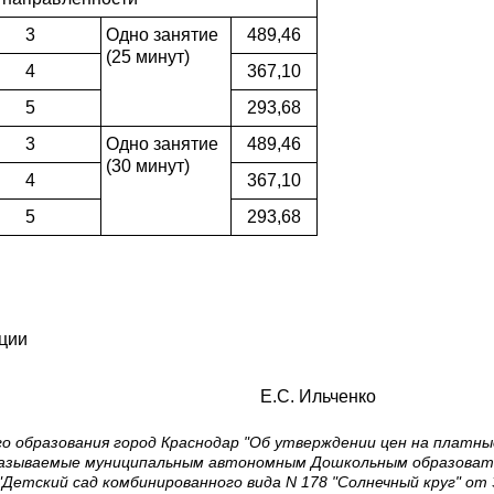
3
Одно занятие
489,46
(25 минут)
4
367,10
5
293,68
3
Одно занятие
489,46
(30 минут)
4
367,10
5
293,68
ции
ар Е.С. Ильченко
 образования город Краснодар "Об утверждении цен на платны
казываемые муниципальным автономным Дошкольным образоват
"Детский сад комбинированного вида N 178 "Солнечный круг" от 