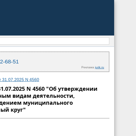
02-68-51
Реклама
jurik.ru
 31.07.2025 N 4560
.07.2025 N 4560 "Об утверждении
вным видам деятельности,
дением муниципального
ный круг"
Я