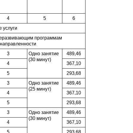
4
5
6
 услуги
щеразвивающим программам
 направленности
3
Одно занятие
489,46
(30 минут)
4
367,10
5
293,68
3
Одно занятие
489,46
(25 минут)
4
367,10
5
293,68
3
Одно занятие
489,46
(30 минут)
4
367,10
5
293,68