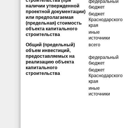
строительства (при
федеральный
наличии утвержденной
бюджет
проектной документации)
бюджет
или предполагаемая
Краснодарского
(предельная) стоимость
края
объекта капитального
иные
строительства
источники
Общий (предельный)
всего
объем инвестиций,
предоставляемых на
федеральный
реализацию объекта
бюджет
капитального
бюджет
строительства
Краснодарского
края
иные
источники