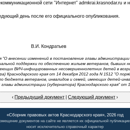
коммуникационной сети "Интернет" admkrai.krasnodar.ru и
ледующий день после его официального опубликования.
 В.И. Кондратьев
 "О внесении изменений в постановление главы администрации
оциальной поддержки по обеспечению жильем ветеранов, бывших 
имеющих ВИЧ-инфицированных несовершеннолетних детей в возра
) Краснодарского края от 14 декабря 2012 года N 1512 "О пор
го бюджета ветеранов, инвалидов и семей, имеющих детей-инв
главы администрации (губернатора) Краснодарского края" от 1
‹
Предыдущий документ
|
Следующий документ
›
«Сборник правовых актов Краснодарского края», 2026 год
змещение документов на сайте не является их официальной публикацие
носит исключительно справочный характер