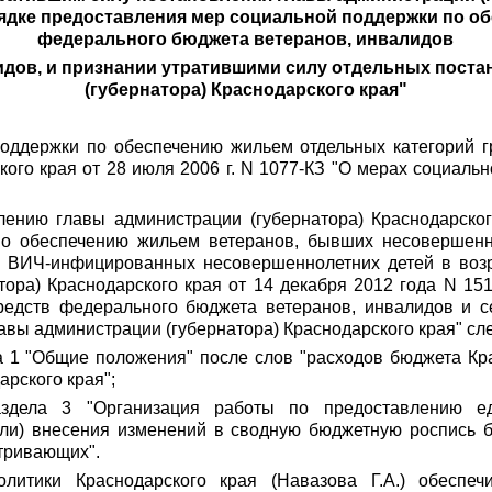
орядке предоставления мер социальной поддержки по о
федерального бюджета ветеранов, инвалидов
идов, и признании утратившими силу отдельных пост
(губернатора) Краснодарского края"
поддержки по обеспечению жильем отдельных категорий
ского края от 28 июля 2006 г. N 1077-КЗ "О мерах социал
лению главы администрации (губернатора) Краснодарског
по обеспечению жильем ветеранов, бывших несовершенно
 ВИЧ-инфицированных несовершеннолетних детей в возра
тора) Краснодарского края от 14 декабря 2012 года N 15
редств федерального бюджета ветеранов, инвалидов и с
авы администрации (губернатора) Краснодарского края" с
ла 1 "Общие положения" после слов "расходов бюджета Кра
рского края";
аздела 3 "Организация работы по предоставлению е
ли) внесения изменений в сводную бюджетную роспись б
тривающих".
литики Краснодарского края (Навазова Г.А.) обеспеч