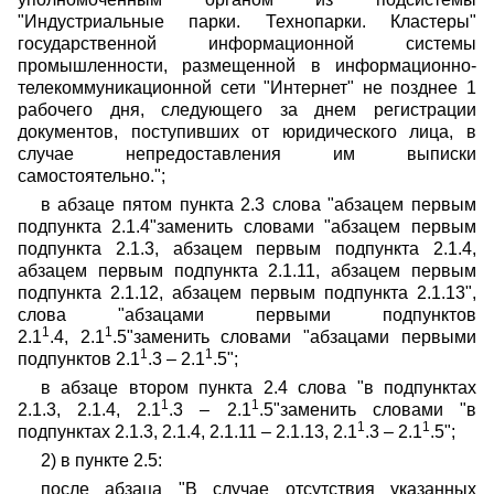
"Индустриальные парки. Технопарки. Кластеры"
государственной информационной системы
промышленности, размещенной в информационно-
телекоммуникационной сети "Интернет" не позднее 1
рабочего дня, следующего за днем регистрации
документов, поступивших от юридического лица, в
случае непредоставления им выписки
самостоятельно.";
в абзаце пятом пункта 2.3 слова "абзацем первым
подпункта 2.1.4"заменить словами "абзацем первым
подпункта 2.1.3, абзацем первым подпункта 2.1.4,
абзацем первым подпункта 2.1.11, абзацем первым
подпункта 2.1.12, абзацем первым подпункта 2.1.13",
слова "абзацами первыми подпунктов
1
1
2.1
.4, 2.1
.5"заменить словами "абзацами первыми
1
1
подпунктов 2.1
.3 – 2.1
.5";
в абзаце втором пункта 2.4 слова "в подпунктах
1
1
2.1.3, 2.1.4, 2.1
.3 – 2.1
.5"заменить словами "в
1
1
подпунктах 2.1.3, 2.1.4, 2.1.11 – 2.1.13, 2.1
.3 – 2.1
.5";
2) в пункте 2.5:
после абзаца "В случае отсутствия указанных