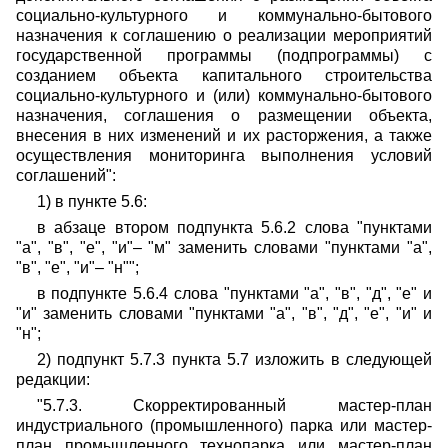
социально-культурного и коммунально-бытового
назначения к соглашению о реализации мероприятий
государственной программы (подпрограммы) с
созданием объекта капитального строительства
социально-культурного и (или) коммунально-бытового
назначения, соглашения о размещении объекта,
внесения в них изменений и их расторжения, а также
осуществления мониторинга выполнения условий
соглашений":
1) в пункте 5.6:
в абзаце втором подпункта 5.6.2 слова "пунктами
"а", "в", "е", "и"– "м" заменить словами "пунктами "а",
"в", "е", "и"– "н"";
в подпункте 5.6.4 слова "пунктами "а", "в", "д", "е" и
"и" заменить словами "пунктами "а", "в", "д", "е", "и" и
"н";
2) подпункт 5.7.3 пункта 5.7 изложить в следующей
редакции:
"5.7.3. Скорректированный мастер-план
индустриального (промышленного) парка или мастер-
план промышленного технопарка или мастер-план