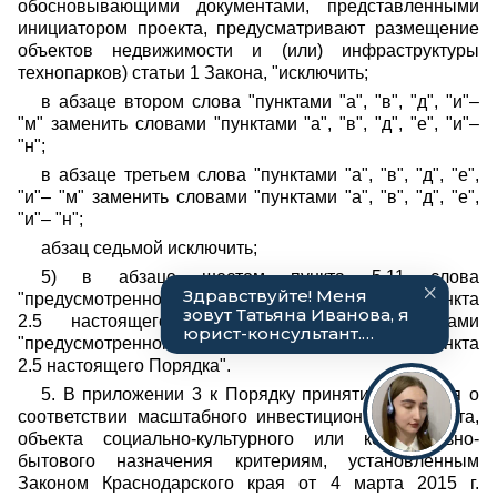
обосновывающими документами, представленными
инициатором проекта, предусматривают размещение
объектов недвижимости и (или) инфраструктуры
технопарков) статьи 1 Закона, "исключить;
в абзаце втором слова "пунктами "а", "в", "д", "и"–
"м" заменить словами "пунктами "а", "в", "д", "е", "и"–
"н";
в абзаце третьем слова "пунктами "а", "в", "д", "е",
"и"– "м" заменить словами "пунктами "а", "в", "д", "е",
"и"– "н";
абзац седьмой исключить;
5) в абзаце шестом пункта 5.11 слова
"предусмотренного абзацем пятым пункта
2.5 настоящего Порядка" заменить словами
"предусмотренного абзацем девятым пункта
2.5 настоящего Порядка".
5. В приложении 3 к Порядку принятия решения о
соответствии масштабного инвестиционного проекта,
объекта социально-культурного или коммунально-
бытового назначения критериям, установленным
Законом Краснодарского края от 4 марта 2015 г.